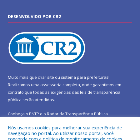
DESENVOLVIDO POR CR2
Muito mais que
criar site
ou
sistema para prefeituras
!
Realizamos uma
assessoria
completa, onde garantimos em
contrato que todas as exigências das
leis de transparência
pública
serão atendidas.
Conheça o
PNTP
e o
Radar da Transparência Pública
Nós usamos cookies para melhorar sua experiência de
navegação no portal. Ao utilizar nosso portal, você
concorda com a política de monitoramento de cookies.