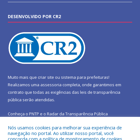
DESENVOLVIDO POR CR2
Muito mais que
criar site
ou
sistema para prefeituras
!
Realizamos uma
assessoria
completa, onde garantimos em
contrato que todas as exigências das
leis de transparência
pública
serão atendidas.
Conheça o
PNTP
e o
Radar da Transparência Pública
Nós usamos cookies para melhorar sua experiência de
navegação no portal. Ao utilizar nosso portal, você
concorda com a política de monitoramento de cookies.