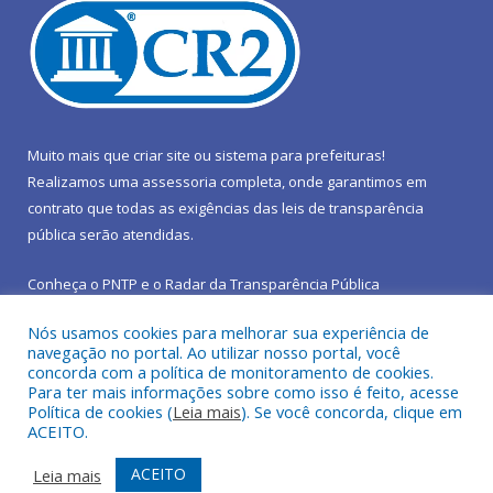
Muito mais que
criar site
ou
sistema para prefeituras
!
Realizamos uma
assessoria
completa, onde garantimos em
contrato que todas as exigências das
leis de transparência
pública
serão atendidas.
Conheça o
PNTP
e o
Radar da Transparência Pública
Nós usamos cookies para melhorar sua experiência de
navegação no portal. Ao utilizar nosso portal, você
concorda com a política de monitoramento de cookies.
Para ter mais informações sobre como isso é feito, acesse
Todos os direitos reservados a Prefeitura Municipal de São João
Política de cookies (
Leia mais
). Se você concorda, clique em
do Araguaia.
ACEITO.
Mapa do Site
Acessar Área Administrativa
ACEITO
Leia mais