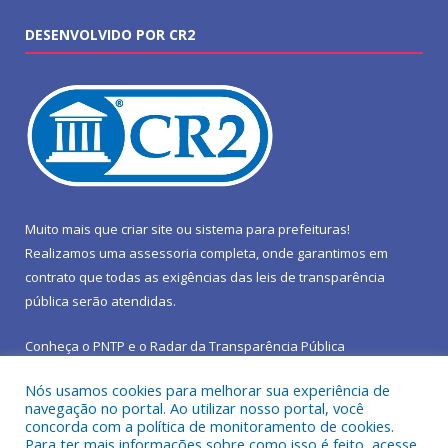
DESENVOLVIDO POR CR2
Muito mais que
criar site
ou
sistema para prefeituras
!
Realizamos uma
assessoria
completa, onde garantimos em
contrato que todas as exigências das
leis de transparência
pública
serão atendidas.
Conheça o
PNTP
e o
Radar da Transparência Pública
Nós usamos cookies para melhorar sua experiência de
navegação no portal. Ao utilizar nosso portal, você
concorda com a política de monitoramento de cookies.
Para ter mais informações sobre como isso é feito, acesse