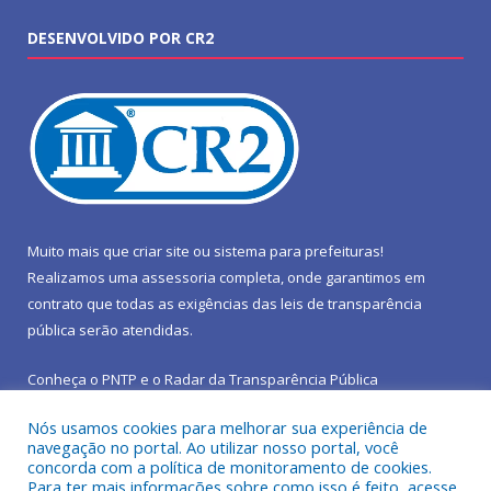
DESENVOLVIDO POR CR2
Muito mais que
criar site
ou
sistema para prefeituras
!
Realizamos uma
assessoria
completa, onde garantimos em
contrato que todas as exigências das
leis de transparência
pública
serão atendidas.
Conheça o
PNTP
e o
Radar da Transparência Pública
Nós usamos cookies para melhorar sua experiência de
navegação no portal. Ao utilizar nosso portal, você
concorda com a política de monitoramento de cookies.
Para ter mais informações sobre como isso é feito, acesse