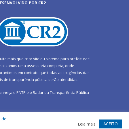
ESENVOLVIDO POR CR2
uito mais que
criar site
ou
sistema para prefeituras
!
ealizamos uma
assessoria
completa, onde
arantimos em contrato que todas as exigências das
eis de transparência pública
serão atendidas.
onheça o
PNTP
e o
Radar da Transparência Pública
a de
te
Acessar Área Administrativa
Acessar Webmail
ACEITO
Leia mais