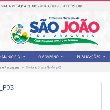
EDITAL DE CHAMADA PÚBLICA Nº 001/2026 CONSELHO DOS DIREITOS DA CRIANÇA E DO ADOLESCENTE
 MUNICÍPIO
O GOVERNO
PUBLICAÇÕES
»
s e Passagens
PortariaDiaria FMMA_p03
_P03