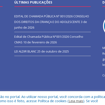
ÚLTIMAS PUBLICAÇÕES
D
EDITAL DE CHAMADA PÚBLICA Nº 001/2026 CONSELHO
DOS DIREITOS DA CRIANÇA E DO ADOLESCENTE
3 de
junho de 2026
Edital de Chamada Pública N°001/2026 Conselho
CMAS
10 de fevereiro de 2026
M
LEI ALDIR BLANC
25 de outubro de 2025
R
g
l
C
 no portal. Ao utilizar nosso portal, você concorda com a polític
l de São João do Araguaia.
Mapa do Si
 isso é feito, acesse Política de cookies (
Leia mais
). Se você