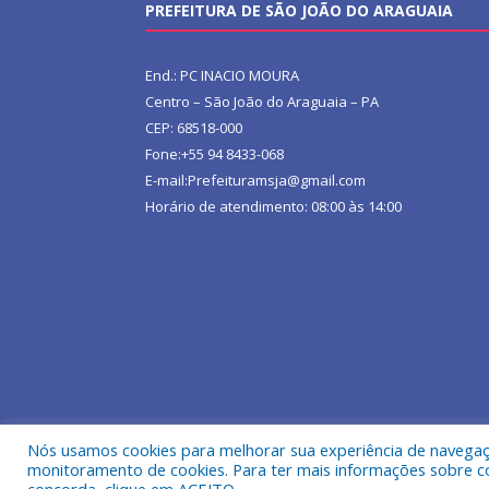
PREFEITURA DE SÃO JOÃO DO ARAGUAIA
End.: PC INACIO MOURA
Centro – São João do Araguaia – PA
CEP: 68518-000
Fone:+55 94 8433-068
E-mail:Prefeituramsja@gmail.com
Horário de atendimento: 08:00 às 14:00
Nós usamos cookies para melhorar sua experiência de navegação
Todos os direitos reservados a Prefeitura Municipa
monitoramento de cookies. Para ter mais informações sobre como