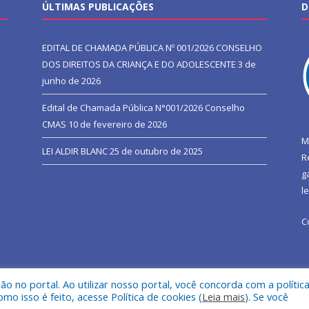
ÚLTIMAS PUBLICAÇÕES
D
EDITAL DE CHAMADA PÚBLICA Nº 001/2026 CONSELHO
DOS DIREITOS DA CRIANÇA E DO ADOLESCENTE
3 de
junho de 2026
Edital de Chamada Pública N°001/2026 Conselho
CMAS
10 de fevereiro de 2026
M
LEI ALDIR BLANC
25 de outubro de 2025
R
g
l
C
 no portal. Ao utilizar nosso portal, você concorda com a polític
l de São João do Araguaia.
Mapa do Si
 isso é feito, acesse Política de cookies (
Leia mais
). Se você