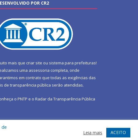
ESENVOLVIDO POR CR2
uito mais que
criar site
ou
sistema para prefeituras
!
ealizamos uma
assessoria
completa, onde
arantimos em contrato que todas as exigências das
eis de transparência pública
serão atendidas.
onheça o
PNTP
e o
Radar da Transparência Pública
a de
te
Acessar Área Administrativa
Acessar Webmail
ACEITO
Leia mais