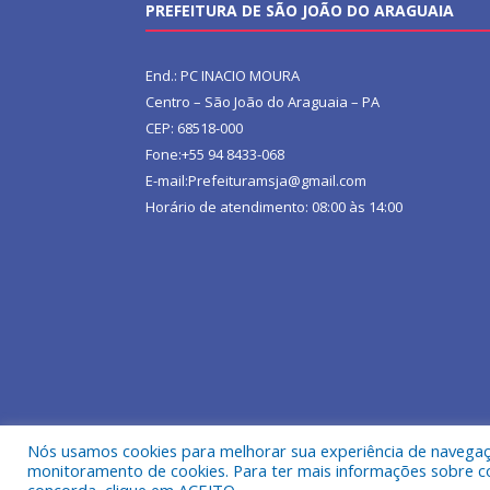
PREFEITURA DE SÃO JOÃO DO ARAGUAIA
End.: PC INACIO MOURA
Centro – São João do Araguaia – PA
CEP: 68518-000
Fone:+55 94 8433-068
E-mail:Prefeituramsja@gmail.com
Horário de atendimento: 08:00 às 14:00
Nós usamos cookies para melhorar sua experiência de navegação
Todos os direitos reservados a Prefeitura Municipa
monitoramento de cookies. Para ter mais informações sobre como