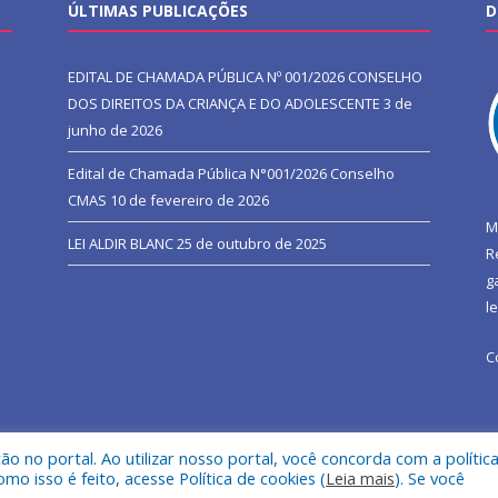
ÚLTIMAS PUBLICAÇÕES
D
EDITAL DE CHAMADA PÚBLICA Nº 001/2026 CONSELHO
DOS DIREITOS DA CRIANÇA E DO ADOLESCENTE
3 de
junho de 2026
Edital de Chamada Pública N°001/2026 Conselho
CMAS
10 de fevereiro de 2026
M
LEI ALDIR BLANC
25 de outubro de 2025
R
g
l
C
 no portal. Ao utilizar nosso portal, você concorda com a polític
l de São João do Araguaia.
Mapa do Si
 isso é feito, acesse Política de cookies (
Leia mais
). Se você