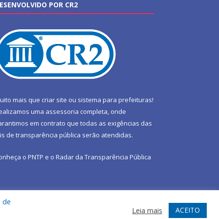
ESENVOLVIDO POR CR2
uito mais que
criar site
ou
sistema para prefeituras
!
ealizamos uma
assessoria
completa, onde
arantimos em contrato que todas as exigências das
eis de transparência pública
serão atendidas.
onheça o
PNTP
e o
Radar da Transparência Pública
a de
te
Acessar Área Administrativa
Acessar Webmail
ACEITO
Leia mais