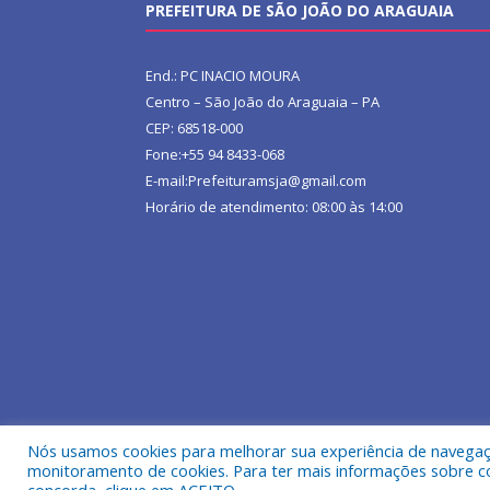
PREFEITURA DE SÃO JOÃO DO ARAGUAIA
End.: PC INACIO MOURA
Centro – São João do Araguaia – PA
CEP: 68518-000
Fone:+55 94 8433-068
E-mail:Prefeituramsja@gmail.com
Horário de atendimento: 08:00 às 14:00
Nós usamos cookies para melhorar sua experiência de navegação
Todos os direitos reservados a Prefeitura Municipa
monitoramento de cookies. Para ter mais informações sobre como