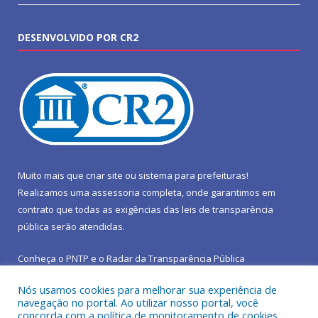
DESENVOLVIDO POR CR2
Muito mais que
criar site
ou
sistema para prefeituras
!
Realizamos uma
assessoria
completa, onde garantimos em
contrato que todas as exigências das
leis de transparência
pública
serão atendidas.
Conheça o
PNTP
e o
Radar da Transparência Pública
Nós usamos cookies para melhorar sua experiência de
navegação no portal. Ao utilizar nosso portal, você
concorda com a política de monitoramento de cookies.