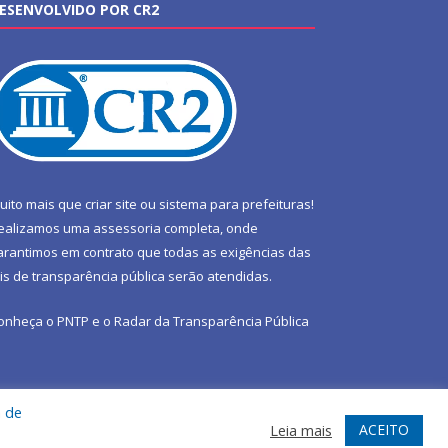
ESENVOLVIDO POR CR2
uito mais que
criar site
ou
sistema para prefeituras
!
ealizamos uma
assessoria
completa, onde
arantimos em contrato que todas as exigências das
eis de transparência pública
serão atendidas.
onheça o
PNTP
e o
Radar da Transparência Pública
a de
te
Acessar Área Administrativa
Acessar Webmail
ACEITO
Leia mais