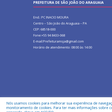
PREFEITURA DE SÃO JOÃO DO ARAGUAIA
End.: PC INACIO MOURA
Centro – São João do Araguaia – PA
CEP: 68518-000
Fone:+55 94 8433-068
E-mail:Prefeituramsja@gmail.com
Horário de atendimento: 08:00 às 14:00
Nós usamos cookies para melhorar sua experiência de navegação
Todos os direitos reservados a Prefeitura Municipa
monitoramento de cookies. Para ter mais informações sobre como