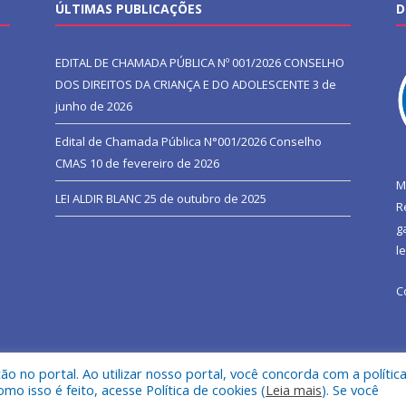
ÚLTIMAS PUBLICAÇÕES
D
EDITAL DE CHAMADA PÚBLICA Nº 001/2026 CONSELHO
DOS DIREITOS DA CRIANÇA E DO ADOLESCENTE
3 de
junho de 2026
Edital de Chamada Pública N°001/2026 Conselho
CMAS
10 de fevereiro de 2026
M
LEI ALDIR BLANC
25 de outubro de 2025
R
g
l
C
 no portal. Ao utilizar nosso portal, você concorda com a polític
l de São João do Araguaia.
Mapa do Si
 isso é feito, acesse Política de cookies (
Leia mais
). Se você