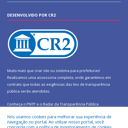
DESENVOLVIDO POR CR2
Muito mais que
criar site
ou
sistema para prefeituras
!
Realizamos uma
assessoria
completa, onde garantimos em
contrato que todas as exigências das
leis de transparência
pública
serão atendidas.
Conheça o
PNTP
e o
Radar da Transparência Pública
Nós usamos cookies para melhorar sua experiência de
navegação no portal. Ao utilizar nosso portal, você
concorda com a política de monitoramento de cookies.