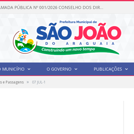
ada Pública N°001/2026 Conselho CMAS
 MUNICÍPIO
O GOVERNO
PUBLICAÇÕES
»
s e Passagens
07 JUL-1