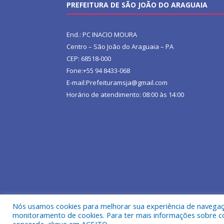
PREFEITURA DE SÃO JOÃO DO ARAGUAIA
End.: PC INACIO MOURA
Centro – São João do Araguaia – PA
CEP: 68518-000
Fone:+55 94 8433-068
E-mail:Prefeituramsja@gmail.com
Horário de atendimento: 08:00 às 14:00
Nós usamos cookies para melhorar sua experiência de navegação
Todos os direitos reservados a Prefeitura Municipa
monitoramento de cookies. Para ter mais informações sobre como