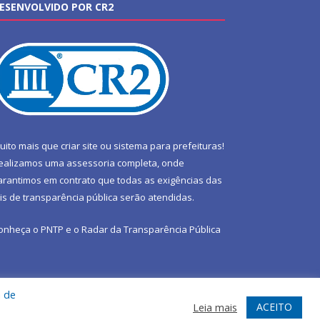
ESENVOLVIDO POR CR2
uito mais que
criar site
ou
sistema para prefeituras
!
ealizamos uma
assessoria
completa, onde
arantimos em contrato que todas as exigências das
eis de transparência pública
serão atendidas.
onheça o
PNTP
e o
Radar da Transparência Pública
a de
te
Acessar Área Administrativa
Acessar Webmail
ACEITO
Leia mais