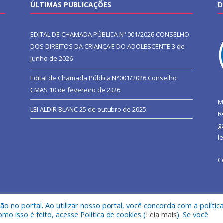
ÚLTIMAS PUBLICAÇÕES
D
EDITAL DE CHAMADA PÚBLICA Nº 001/2026 CONSELHO
DOS DIREITOS DA CRIANÇA E DO ADOLESCENTE
3 de
junho de 2026
Edital de Chamada Pública N°001/2026 Conselho
CMAS
10 de fevereiro de 2026
M
LEI ALDIR BLANC
25 de outubro de 2025
R
g
l
C
 no portal. Ao utilizar nosso portal, você concorda com a polític
l de São João do Araguaia.
Mapa do Si
 isso é feito, acesse Política de cookies (
Leia mais
). Se você