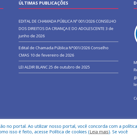
ÚLTIMAS PUBLICAÇÕES
D
EDITAL DE CHAMADA PÚBLICA Nº 001/2026 CONSELHO
DOS DIREITOS DA CRIANÇA E DO ADOLESCENTE
3 de
junho de 2026
Edital de Chamada Pública N°001/2026 Conselho
CMAS
10 de fevereiro de 2026
M
LEI ALDIR BLANC
25 de outubro de 2025
R
g
l
C
 no portal. Ao utilizar nosso portal, você concorda com a polític
l de São João do Araguaia.
Mapa do Si
 isso é feito, acesse Política de cookies (
Leia mais
). Se você