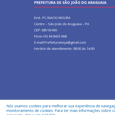
PREFEITURA DE SÃO JOÃO DO ARAGUAIA
End.: PC INACIO MOURA
Centro – São João do Araguaia – PA
CEP: 68518-000
Fone:+55 94 8433-068
E-mail:Prefeituramsja@gmail.com
Horário de atendimento: 08:00 às 14:00
Nós usamos cookies para melhorar sua experiência de navegação
Todos os direitos reservados a Prefeitura Municipa
monitoramento de cookies. Para ter mais informações sobre como