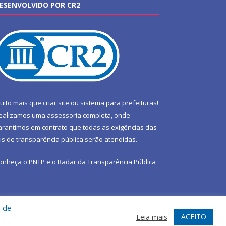
ESENVOLVIDO POR CR2
uito mais que
criar site
ou
sistema para prefeituras
!
ealizamos uma
assessoria
completa, onde
arantimos em contrato que todas as exigências das
eis de transparência pública
serão atendidas.
onheça o
PNTP
e o
Radar da Transparência Pública
a de
te
Acessar Área Administrativa
Acessar Webmail
ACEITO
Leia mais