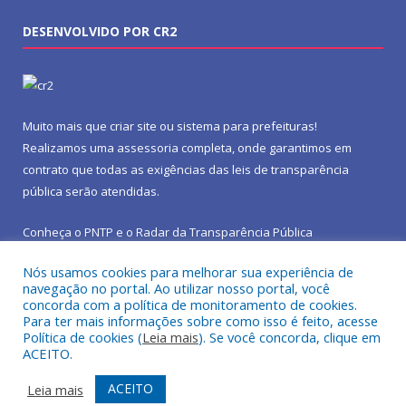
DESENVOLVIDO POR CR2
Muito mais que
criar site
ou
sistema para prefeituras
!
Realizamos uma
assessoria
completa, onde garantimos em
contrato que todas as exigências das
leis de transparência
pública
serão atendidas.
Conheça o
PNTP
e o
Radar da Transparência Pública
Nós usamos cookies para melhorar sua experiência de
navegação no portal. Ao utilizar nosso portal, você
concorda com a política de monitoramento de cookies.
Para ter mais informações sobre como isso é feito, acesse
Todos os direitos reservados a Prefeitura Municipal de São João
Política de cookies (
Leia mais
). Se você concorda, clique em
do Araguaia.
ACEITO.
Mapa do Site
Acessar Área Administrativa
ACEITO
Leia mais
Acessar Webmail