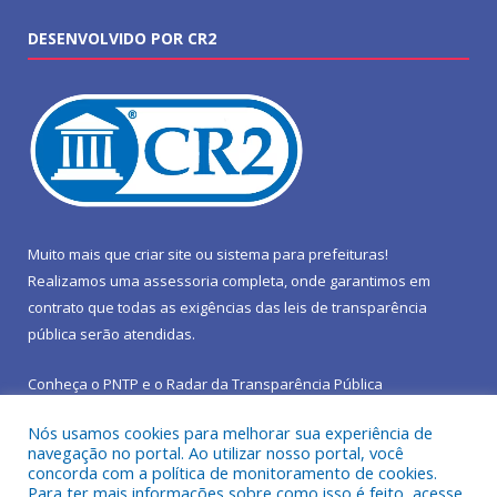
DESENVOLVIDO POR CR2
Muito mais que
criar site
ou
sistema para prefeituras
!
Realizamos uma
assessoria
completa, onde garantimos em
contrato que todas as exigências das
leis de transparência
pública
serão atendidas.
Conheça o
PNTP
e o
Radar da Transparência Pública
Nós usamos cookies para melhorar sua experiência de
navegação no portal. Ao utilizar nosso portal, você
concorda com a política de monitoramento de cookies.
Para ter mais informações sobre como isso é feito, acesse