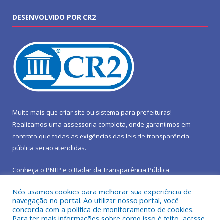
DESENVOLVIDO POR CR2
Muito mais que
criar site
ou
sistema para prefeituras
!
Realizamos uma
assessoria
completa, onde garantimos em
contrato que todas as exigências das
leis de transparência
pública
serão atendidas.
Conheça o
PNTP
e o
Radar da Transparência Pública
Nós usamos cookies para melhorar sua experiência de
navegação no portal. Ao utilizar nosso portal, você
concorda com a política de monitoramento de cookies.
Para ter mais informações sobre como isso é feito, acesse