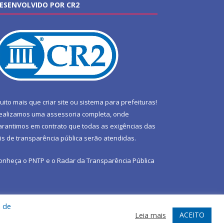
ESENVOLVIDO POR CR2
uito mais que
criar site
ou
sistema para prefeituras
!
ealizamos uma
assessoria
completa, onde
arantimos em contrato que todas as exigências das
eis de transparência pública
serão atendidas.
onheça o
PNTP
e o
Radar da Transparência Pública
a de
te
Acessar Área Administrativa
Acessar Webmail
ACEITO
Leia mais