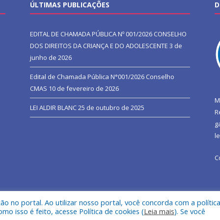
ÚLTIMAS PUBLICAÇÕES
D
EDITAL DE CHAMADA PÚBLICA Nº 001/2026 CONSELHO
DOS DIREITOS DA CRIANÇA E DO ADOLESCENTE
3 de
junho de 2026
Edital de Chamada Pública N°001/2026 Conselho
CMAS
10 de fevereiro de 2026
M
LEI ALDIR BLANC
25 de outubro de 2025
R
g
l
C
 no portal. Ao utilizar nosso portal, você concorda com a polític
l de São João do Araguaia.
Mapa do Si
 isso é feito, acesse Política de cookies (
Leia mais
). Se você