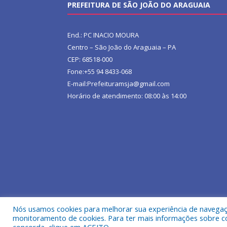
PREFEITURA DE SÃO JOÃO DO ARAGUAIA
End.: PC INACIO MOURA
Centro – São João do Araguaia – PA
CEP: 68518-000
Fone:+55 94 8433-068
E-mail:Prefeituramsja@gmail.com
Horário de atendimento: 08:00 às 14:00
Nós usamos cookies para melhorar sua experiência de navegação
Todos os direitos reservados a Prefeitura Municipa
monitoramento de cookies. Para ter mais informações sobre como