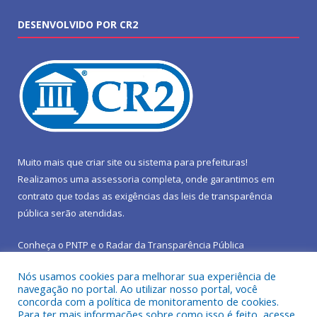
DESENVOLVIDO POR CR2
Muito mais que
criar site
ou
sistema para prefeituras
!
Realizamos uma
assessoria
completa, onde garantimos em
contrato que todas as exigências das
leis de transparência
pública
serão atendidas.
Conheça o
PNTP
e o
Radar da Transparência Pública
Nós usamos cookies para melhorar sua experiência de
navegação no portal. Ao utilizar nosso portal, você
concorda com a política de monitoramento de cookies.
Para ter mais informações sobre como isso é feito, acesse