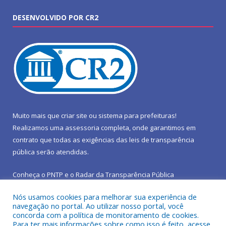
DESENVOLVIDO POR CR2
Muito mais que
criar site
ou
sistema para prefeituras
!
Realizamos uma
assessoria
completa, onde garantimos em
contrato que todas as exigências das
leis de transparência
pública
serão atendidas.
Conheça o
PNTP
e o
Radar da Transparência Pública
Nós usamos cookies para melhorar sua experiência de
navegação no portal. Ao utilizar nosso portal, você
concorda com a política de monitoramento de cookies.
Para ter mais informações sobre como isso é feito, acesse