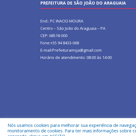
PREFEITURA DE SÃO JOÃO DO ARAGUAIA
End.: PC INACIO MOURA
Centro – São João do Araguaia – PA
CEP: 68518-000
Fone:+55 94 8433-068
E-mail:Prefeituramsja@gmail.com
Horário de atendimento: 08:00 às 14:00
Nós usamos cookies para melhorar sua experiência de navegação
Todos os direitos reservados a Prefeitura Municipa
monitoramento de cookies. Para ter mais informações sobre como