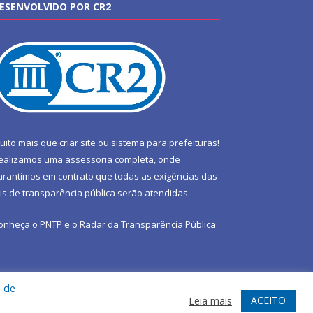
ESENVOLVIDO POR CR2
uito mais que
criar site
ou
sistema para prefeituras
!
ealizamos uma
assessoria
completa, onde
arantimos em contrato que todas as exigências das
eis de transparência pública
serão atendidas.
onheça o
PNTP
e o
Radar da Transparência Pública
a de
te
Acessar Área Administrativa
Acessar Webmail
ACEITO
Leia mais