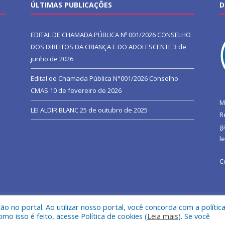
ÚLTIMAS PUBLICAÇÕES
D
EDITAL DE CHAMADA PÚBLICA Nº 001/2026 CONSELHO
DOS DIREITOS DA CRIANÇA E DO ADOLESCENTE
3 de
junho de 2026
Edital de Chamada Pública N°001/2026 Conselho
CMAS
10 de fevereiro de 2026
M
LEI ALDIR BLANC
25 de outubro de 2025
R
g
l
C
 no portal. Ao utilizar nosso portal, você concorda com a polític
l de São João do Araguaia.
Mapa do Si
 isso é feito, acesse Política de cookies (
Leia mais
). Se você