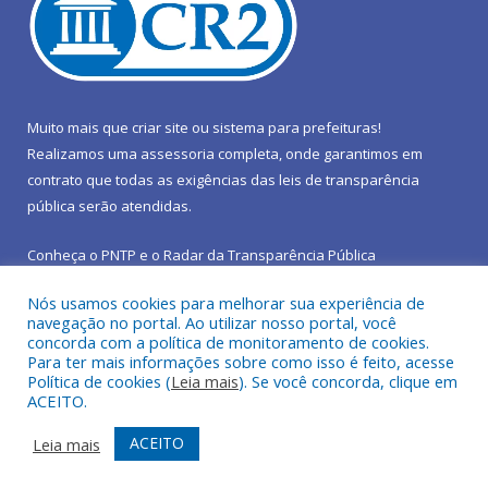
Muito mais que
criar site
ou
sistema para prefeituras
!
Realizamos uma
assessoria
completa, onde garantimos em
contrato que todas as exigências das
leis de transparência
pública
serão atendidas.
Conheça o
PNTP
e o
Radar da Transparência Pública
Nós usamos cookies para melhorar sua experiência de
navegação no portal. Ao utilizar nosso portal, você
concorda com a política de monitoramento de cookies.
Para ter mais informações sobre como isso é feito, acesse
Todos os direitos reservados a Prefeitura Municipal de São João
Política de cookies (
Leia mais
). Se você concorda, clique em
do Araguaia.
ACEITO.
Mapa do Site
Acessar Área Administrativa
ACEITO
Leia mais
Acessar Webmail