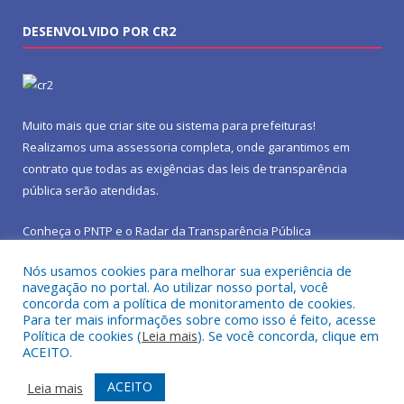
DESENVOLVIDO POR CR2
Muito mais que
criar site
ou
sistema para prefeituras
!
Realizamos uma
assessoria
completa, onde garantimos em
contrato que todas as exigências das
leis de transparência
pública
serão atendidas.
Conheça o
PNTP
e o
Radar da Transparência Pública
Nós usamos cookies para melhorar sua experiência de
navegação no portal. Ao utilizar nosso portal, você
concorda com a política de monitoramento de cookies.
Para ter mais informações sobre como isso é feito, acesse
Todos os direitos reservados a Prefeitura Municipal de São João
Política de cookies (
Leia mais
). Se você concorda, clique em
do Araguaia.
ACEITO.
Mapa do Site
Acessar Área Administrativa
ACEITO
Leia mais
Acessar Webmail