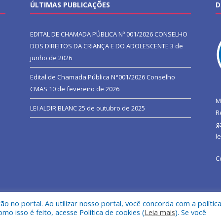
ÚLTIMAS PUBLICAÇÕES
D
EDITAL DE CHAMADA PÚBLICA Nº 001/2026 CONSELHO
DOS DIREITOS DA CRIANÇA E DO ADOLESCENTE
3 de
junho de 2026
Edital de Chamada Pública N°001/2026 Conselho
CMAS
10 de fevereiro de 2026
M
LEI ALDIR BLANC
25 de outubro de 2025
R
g
l
C
 no portal. Ao utilizar nosso portal, você concorda com a polític
l de São João do Araguaia.
Mapa do Si
 isso é feito, acesse Política de cookies (
Leia mais
). Se você