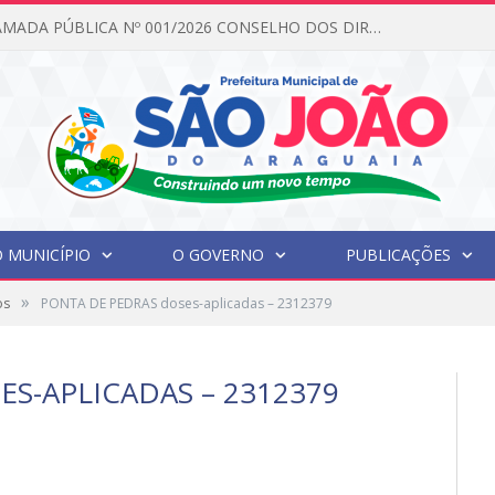
EDITAL DE CHAMADA PÚBLICA Nº 001/2026 CONSELHO DOS DIREITOS DA CRIANÇA E DO ADOLESCENTE
 MUNICÍPIO
O GOVERNO
PUBLICAÇÕES
»
os
PONTA DE PEDRAS doses-aplicadas – 2312379
S-APLICADAS – 2312379