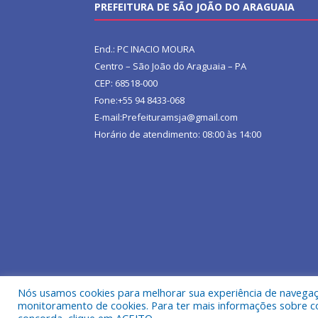
PREFEITURA DE SÃO JOÃO DO ARAGUAIA
End.: PC INACIO MOURA
Centro – São João do Araguaia – PA
CEP: 68518-000
Fone:+55 94 8433-068
E-mail:Prefeituramsja@gmail.com
Horário de atendimento: 08:00 às 14:00
Nós usamos cookies para melhorar sua experiência de navegação
Todos os direitos reservados a Prefeitura Municipa
monitoramento de cookies. Para ter mais informações sobre como