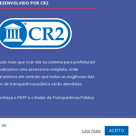
ESENVOLVIDO POR CR2
uito mais que
criar site
ou
sistema para prefeituras
!
ealizamos uma
assessoria
completa, onde
arantimos em contrato que todas as exigências das
eis de transparência pública
serão atendidas.
onheça o
PNTP
e o
Radar da Transparência Pública
a de
te
Acessar Área Administrativa
Acessar Webmail
ACEITO
Leia mais