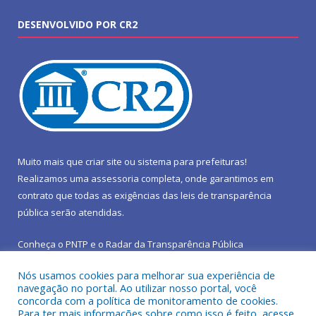
DESENVOLVIDO POR CR2
Muito mais que
criar site
ou
sistema para prefeituras
!
Realizamos uma
assessoria
completa, onde garantimos em
contrato que todas as exigências das
leis de transparência
pública
serão atendidas.
Conheça o
PNTP
e o
Radar da Transparência Pública
Nós usamos cookies para melhorar sua experiência de
navegação no portal. Ao utilizar nosso portal, você
concorda com a política de monitoramento de cookies.
Para ter mais informações sobre como isso é feito, acesse