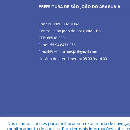
PREFEITURA DE SÃO JOÃO DO ARAGUAIA
End.: PC INACIO MOURA
Centro – São João do Araguaia – PA
CEP: 68518-000
Fone:+55 94 8433-068
E-mail:Prefeituramsja@gmail.com
Horário de atendimento: 08:00 às 14:00
Nós usamos cookies para melhorar sua experiência de navegação
Todos os direitos reservados a Prefeitura Municipa
monitoramento de cookies. Para ter mais informações sobre como