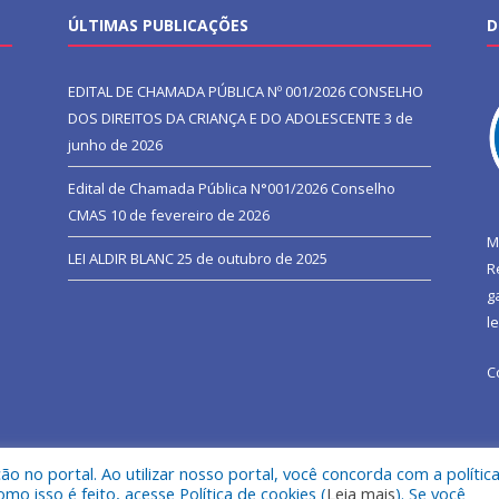
ÚLTIMAS PUBLICAÇÕES
D
EDITAL DE CHAMADA PÚBLICA Nº 001/2026 CONSELHO
DOS DIREITOS DA CRIANÇA E DO ADOLESCENTE
3 de
junho de 2026
Edital de Chamada Pública N°001/2026 Conselho
CMAS
10 de fevereiro de 2026
M
LEI ALDIR BLANC
25 de outubro de 2025
R
g
l
C
 no portal. Ao utilizar nosso portal, você concorda com a polític
l de São João do Araguaia.
Mapa do Si
 isso é feito, acesse Política de cookies (
Leia mais
). Se você