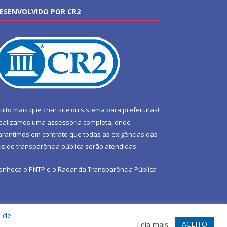
ESENVOLVIDO POR CR2
uito mais que
criar site
ou
sistema para prefeituras
!
ealizamos uma
assessoria
completa, onde
arantimos em contrato que todas as exigências das
eis de transparência pública
serão atendidas.
onheça o
PNTP
e o
Radar da Transparência Pública
a de
te
Acessar Área Administrativa
Acessar Webmail
ACEITO
Leia mais