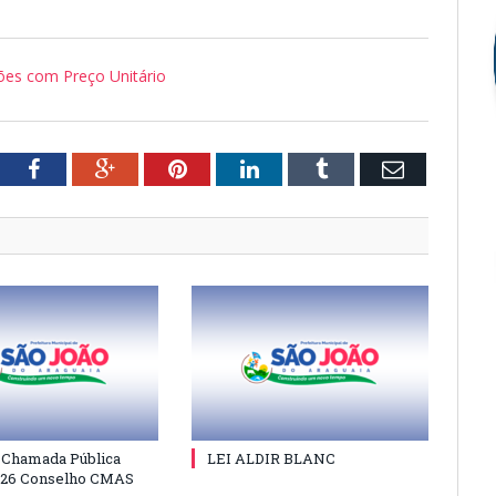
es com Preço Unitário
tter
Facebook
Google+
Pinterest
LinkedIn
Tumblr
Email
e Chamada Pública
LEI ALDIR BLANC
026 Conselho CMAS