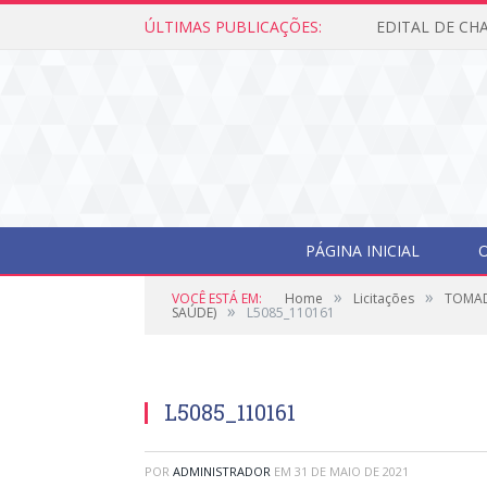
ÚLTIMAS PUBLICAÇÕES:
PÁGINA INICIAL
O
»
»
VOCÊ ESTÁ EM:
Home
Licitações
TOMAD
»
SAÚDE)
L5085_110161
L5085_110161
POR
ADMINISTRADOR
EM
31 DE MAIO DE 2021