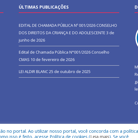
ÚLTIMAS PUBLICAÇÕES
D
EDITAL DE CHAMADA PÚBLICA Nº 001/2026 CONSELHO
DOS DIREITOS DA CRIANÇA E DO ADOLESCENTE
3 de
junho de 2026
Edital de Chamada Pública N°001/2026 Conselho
CMAS
10 de fevereiro de 2026
M
LEI ALDIR BLANC
25 de outubro de 2025
R
g
l
C
 no portal. Ao utilizar nosso portal, você concorda com a polític
l de São João do Araguaia.
Mapa do Si
 isso é feito, acesse Política de cookies (
Leia mais
). Se você