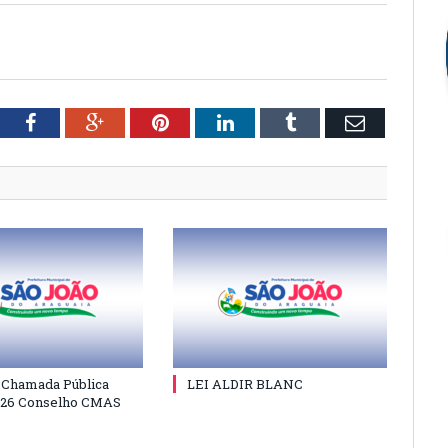
tter
Facebook
Google+
Pinterest
LinkedIn
Tumblr
Email
e Chamada Pública
LEI ALDIR BLANC
026 Conselho CMAS