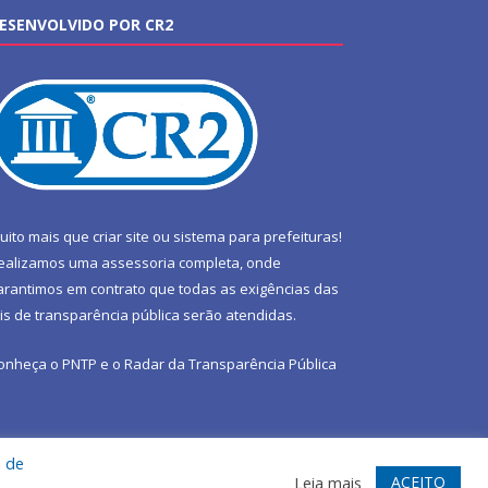
ESENVOLVIDO POR CR2
uito mais que
criar site
ou
sistema para prefeituras
!
ealizamos uma
assessoria
completa, onde
arantimos em contrato que todas as exigências das
eis de transparência pública
serão atendidas.
onheça o
PNTP
e o
Radar da Transparência Pública
a de
te
Acessar Área Administrativa
Acessar Webmail
ACEITO
Leia mais