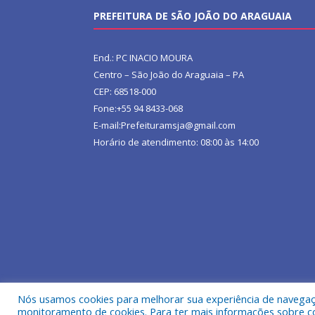
PREFEITURA DE SÃO JOÃO DO ARAGUAIA
End.: PC INACIO MOURA
Centro – São João do Araguaia – PA
CEP: 68518-000
Fone:+55 94 8433-068
E-mail:Prefeituramsja@gmail.com
Horário de atendimento: 08:00 às 14:00
Nós usamos cookies para melhorar sua experiência de navegação
Todos os direitos reservados a Prefeitura Municipa
monitoramento de cookies. Para ter mais informações sobre como