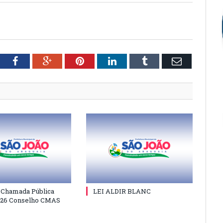
tter
Facebook
Google+
Pinterest
LinkedIn
Tumblr
Email
e Chamada Pública
LEI ALDIR BLANC
026 Conselho CMAS