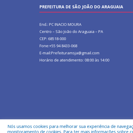
PREFEITURA DE SÃO JOÃO DO ARAGUAIA
End.: PC INACIO MOURA
Centro – São João do Araguaia – PA
CEP: 68518-000
Fone:+55 94 8433-068
E-mail:Prefeituramsja@gmail.com
Horário de atendimento: 08:00 às 14:00
Nós usamos cookies para melhorar sua experiência de navegação
Todos os direitos reservados a Prefeitura Municipa
monitoramento de cookies. Para ter mais informações sobre como