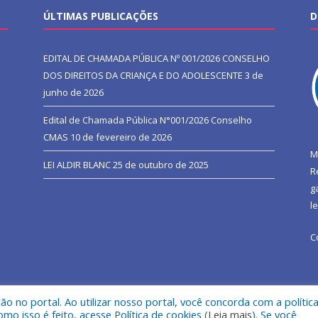
ÚLTIMAS PUBLICAÇÕES
D
EDITAL DE CHAMADA PÚBLICA Nº 001/2026 CONSELHO
DOS DIREITOS DA CRIANÇA E DO ADOLESCENTE
3 de
junho de 2026
Edital de Chamada Pública N°001/2026 Conselho
CMAS
10 de fevereiro de 2026
M
LEI ALDIR BLANC
25 de outubro de 2025
R
g
l
C
 no portal. Ao utilizar nosso portal, você concorda com a polític
l de São João do Araguaia.
Mapa do Si
 isso é feito, acesse Política de cookies (
Leia mais
). Se você