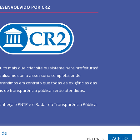
ESENVOLVIDO POR CR2
uito mais que
criar site
ou
sistema para prefeituras
!
ealizamos uma
assessoria
completa, onde
arantimos em contrato que todas as exigências das
eis de transparência pública
serão atendidas.
onheça o
PNTP
e o
Radar da Transparência Pública
a de
te
Acessar Área Administrativa
Acessar Webmail
ACEITO
Leia mais