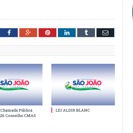
tter
Facebook
Google+
Pinterest
LinkedIn
Tumblr
Email
e Chamada Pública
LEI ALDIR BLANC
026 Conselho CMAS