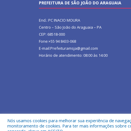
PREFEITURA DE SÃO JOÃO DO ARAGUAIA
End.: PC INACIO MOURA
Centro – São João do Araguaia – PA
CEP: 68518-000
Fone:+55 94 8433-068
E-mail:Prefeituramsja@gmail.com
Horário de atendimento: 08:00 às 14:00
Nós usamos cookies para melhorar sua experiência de navegação
Todos os direitos reservados a Prefeitura Municipa
monitoramento de cookies. Para ter mais informações sobre como