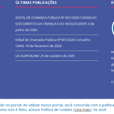
ÚLTIMAS PUBLICAÇÕES
D
EDITAL DE CHAMADA PÚBLICA Nº 001/2026 CONSELHO
DOS DIREITOS DA CRIANÇA E DO ADOLESCENTE
3 de
junho de 2026
Edital de Chamada Pública N°001/2026 Conselho
CMAS
10 de fevereiro de 2026
M
LEI ALDIR BLANC
25 de outubro de 2025
R
g
l
C
 no portal. Ao utilizar nosso portal, você concorda com a polític
l de São João do Araguaia.
Mapa do Si
 isso é feito, acesse Política de cookies (
Leia mais
). Se você