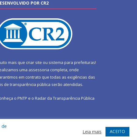
ESENVOLVIDO POR CR2
uito mais que
criar site
ou
sistema para prefeituras
!
ealizamos uma
assessoria
completa, onde
arantimos em contrato que todas as exigências das
eis de transparência pública
serão atendidas.
onheça o
PNTP
e o
Radar da Transparência Pública
a de
te
Acessar Área Administrativa
Acessar Webmail
ACEITO
Leia mais