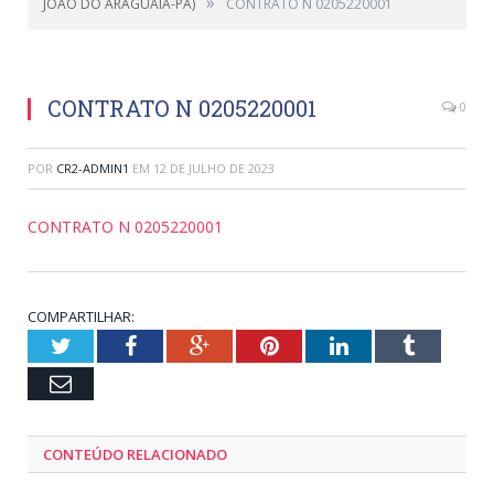
»
JOÃO DO ARAGUAIA-PA)
CONTRATO N 0205220001
CONTRATO N 0205220001
0
POR
CR2-ADMIN1
EM
12 DE JULHO DE 2023
CONTRATO N 0205220001
COMPARTILHAR:
Twitter
Facebook
Google+
Pinterest
LinkedIn
Tumblr
Email
CONTEÚDO RELACIONADO