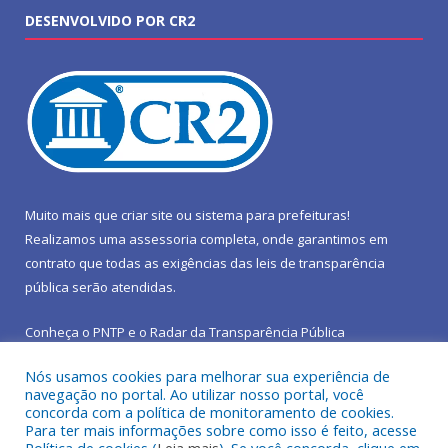
DESENVOLVIDO POR CR2
Muito mais que
criar site
ou
sistema para prefeituras
!
Realizamos uma
assessoria
completa, onde garantimos em
contrato que todas as exigências das
leis de transparência
pública
serão atendidas.
Conheça o
PNTP
e o
Radar da Transparência Pública
Nós usamos cookies para melhorar sua experiência de
navegação no portal. Ao utilizar nosso portal, você
concorda com a política de monitoramento de cookies.
Para ter mais informações sobre como isso é feito, acesse
Todos os direitos reservados a Prefeitura Municipal de São João