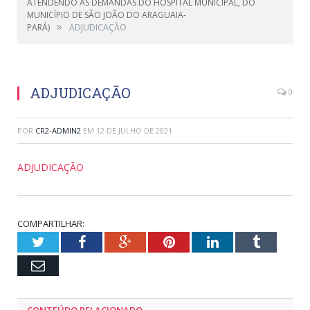
ATENDENDO AS DEMANDAS DO HOSPITAL MUNICIPAL, DO
MUNICÍPIO DE SÃO JOÃO DO ARAGUAIA-
»
PARÁ)
ADJUDICAÇÃO
ADJUDICAÇÃO
0
POR
CR2-ADMIN2
EM
12 DE JULHO DE 2021
ADJUDICAÇÃO
COMPARTILHAR:
Twitter
Facebook
Google+
Pinterest
LinkedIn
Tumblr
Email