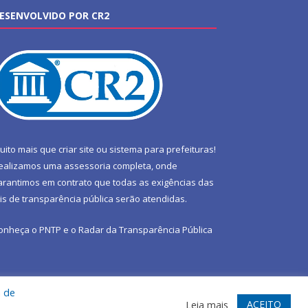
ESENVOLVIDO POR CR2
uito mais que
criar site
ou
sistema para prefeituras
!
ealizamos uma
assessoria
completa, onde
arantimos em contrato que todas as exigências das
eis de transparência pública
serão atendidas.
onheça o
PNTP
e o
Radar da Transparência Pública
a de
te
Acessar Área Administrativa
Acessar Webmail
ACEITO
Leia mais