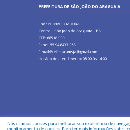
PREFEITURA DE SÃO JOÃO DO ARAGUAIA
End.: PC INACIO MOURA
Centro – São João do Araguaia – PA
CEP: 68518-000
Fone:+55 94 8433-068
E-mail:Prefeituramsja@gmail.com
Horário de atendimento: 08:00 às 14:00
Nós usamos cookies para melhorar sua experiência de navegação
Todos os direitos reservados a Prefeitura Municipa
monitoramento de cookies. Para ter mais informações sobre como