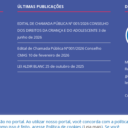
ÚLTIMAS PUBLICAÇÕES
D
EDITAL DE CHAMADA PÚBLICA Nº 001/2026 CONSELHO
DOS DIREITOS DA CRIANÇA E DO ADOLESCENTE
3 de
junho de 2026
Edital de Chamada Pública N°001/2026 Conselho
CMAS
10 de fevereiro de 2026
M
LEI ALDIR BLANC
25 de outubro de 2025
R
g
l
C
 no portal. Ao utilizar nosso portal, você concorda com a polític
l de São João do Araguaia.
Mapa do Si
 isso é feito, acesse Política de cookies (
Leia mais
). Se você