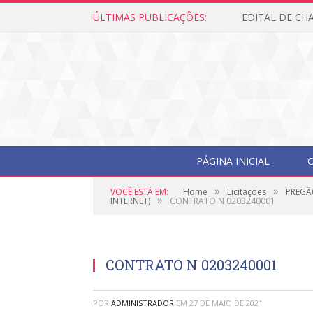
ÚLTIMAS PUBLICAÇÕES:
PÁGINA INICIAL
O
»
»
VOCÊ ESTÁ EM:
Home
Licitações
PREGÃ
»
INTERNET)
CONTRATO N 0203240001
CONTRATO N 0203240001
POR
ADMINISTRADOR
EM
27 DE MAIO DE 2021