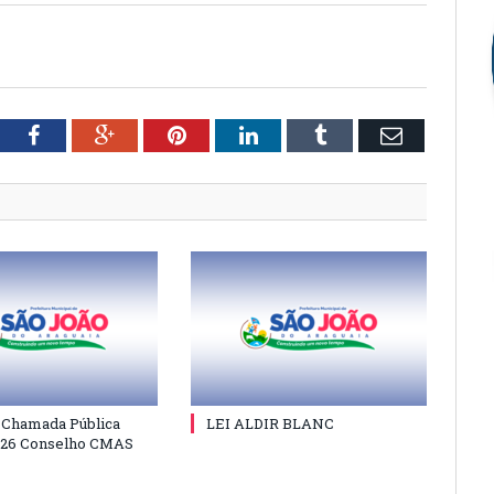
tter
Facebook
Google+
Pinterest
LinkedIn
Tumblr
Email
e Chamada Pública
LEI ALDIR BLANC
026 Conselho CMAS