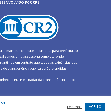
ESENVOLVIDO POR CR2
uito mais que
criar site
ou
sistema para prefeituras
!
ealizamos uma
assessoria
completa, onde
arantimos em contrato que todas as exigências das
eis de transparência pública
serão atendidas.
onheça o
PNTP
e o
Radar da Transparência Pública
a de
te
Acessar Área Administrativa
Acessar Webmail
ACEITO
Leia mais