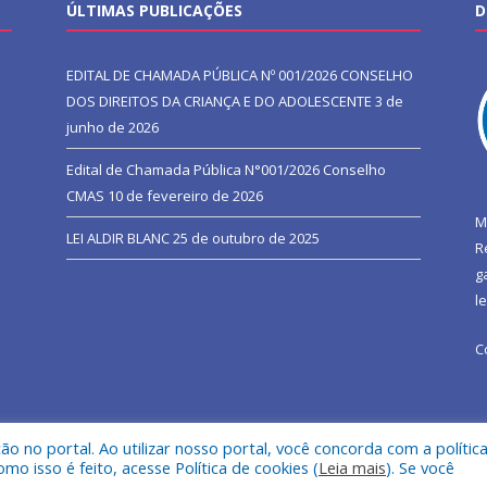
ÚLTIMAS PUBLICAÇÕES
D
EDITAL DE CHAMADA PÚBLICA Nº 001/2026 CONSELHO
DOS DIREITOS DA CRIANÇA E DO ADOLESCENTE
3 de
junho de 2026
Edital de Chamada Pública N°001/2026 Conselho
CMAS
10 de fevereiro de 2026
M
LEI ALDIR BLANC
25 de outubro de 2025
R
g
l
C
 no portal. Ao utilizar nosso portal, você concorda com a polític
l de São João do Araguaia.
Mapa do Si
 isso é feito, acesse Política de cookies (
Leia mais
). Se você