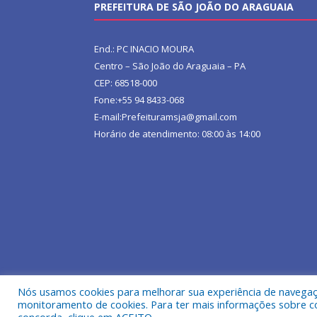
PREFEITURA DE SÃO JOÃO DO ARAGUAIA
End.: PC INACIO MOURA
Centro – São João do Araguaia – PA
CEP: 68518-000
Fone:+55 94 8433-068
E-mail:Prefeituramsja@gmail.com
Horário de atendimento: 08:00 às 14:00
Nós usamos cookies para melhorar sua experiência de navegação
Todos os direitos reservados a Prefeitura Municipa
monitoramento de cookies. Para ter mais informações sobre como