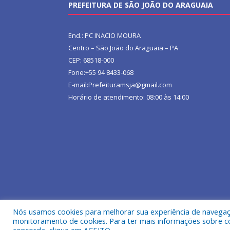
PREFEITURA DE SÃO JOÃO DO ARAGUAIA
End.: PC INACIO MOURA
Centro – São João do Araguaia – PA
CEP: 68518-000
Fone:+55 94 8433-068
E-mail:Prefeituramsja@gmail.com
Horário de atendimento: 08:00 às 14:00
Nós usamos cookies para melhorar sua experiência de navegação
Todos os direitos reservados a Prefeitura Municipa
monitoramento de cookies. Para ter mais informações sobre como