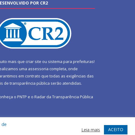
ESENVOLVIDO POR CR2
uito mais que
criar site
ou
sistema para prefeituras
!
ealizamos uma
assessoria
completa, onde
arantimos em contrato que todas as exigências das
eis de transparência pública
serão atendidas.
onheça o
PNTP
e o
Radar da Transparência Pública
a de
te
Acessar Área Administrativa
Acessar Webmail
ACEITO
Leia mais