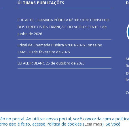
ÚLTIMAS PUBLICAÇÕES
D
EDITAL DE CHAMADA PÚBLICA Nº 001/2026 CONSELHO
DOS DIREITOS DA CRIANÇA E DO ADOLESCENTE
3 de
junho de 2026
Edital de Chamada Pública N°001/2026 Conselho
CMAS
10 de fevereiro de 2026
M
LEI ALDIR BLANC
25 de outubro de 2025
R
g
l
C
 no portal. Ao utilizar nosso portal, você concorda com a polític
l de São João do Araguaia.
Mapa do Si
 isso é feito, acesse Política de cookies (
Leia mais
). Se você