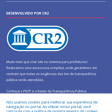
DESENVOLVIDO POR CR2
Muito mais que
criar site
ou
sistema para prefeituras
!
Realizamos uma
assessoria
completa, onde garantimos em
contrato que todas as exigências das
leis de transparência
pública
serão atendidas.
Conheça o
PNTP
e o
Radar da Transparência Pública
Nós usamos cookies para melhorar sua experiência de
navegação no portal. Ao utilizar nosso portal, você
concorda com a política de monitoramento de cookies.